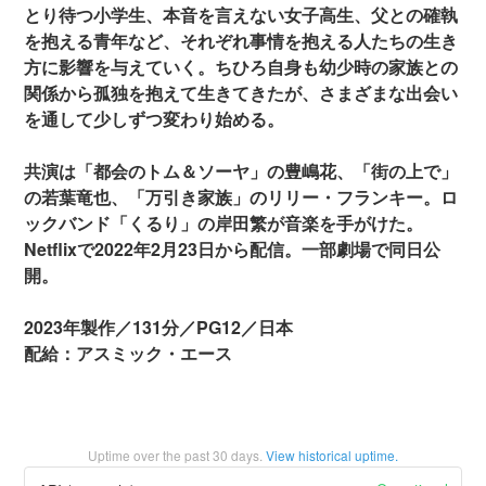
とり待つ小学生、本音を言えない女子高生、父との確執
を抱える青年など、それぞれ事情を抱える人たちの生き
方に影響を与えていく。ちひろ自身も幼少時の家族との
関係から孤独を抱えて生きてきたが、さまざまな出会い
を通して少しずつ変わり始める。
共演は「都会のトム＆ソーヤ」の豊嶋花、「街の上で」
の若葉竜也、「万引き家族」のリリー・フランキー。ロ
ックバンド「くるり」の岸田繁が音楽を手がけた。
Netflixで2022年2月23日から配信。一部劇場で同日公
開。
2023年製作／131分／PG12／日本
配給：アスミック・エース
Uptime over the past
30
days.
View historical uptime.