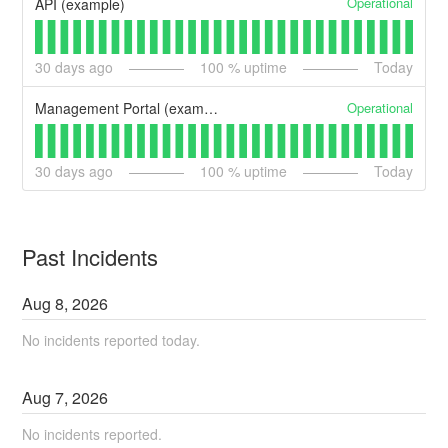
Operational
API (example)
30
days ago
100
% uptime
Today
Operational
Management Portal (example)
30
days ago
100
% uptime
Today
Past Incidents
Aug
8
,
2026
No incidents reported today.
Aug
7
,
2026
No incidents reported.